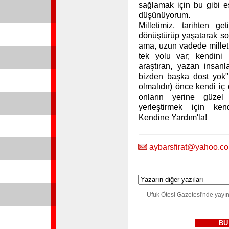
sağlamak için bu gibi es
düşünüyorum.
Milletimiz, tarihten ge
dönüştürüp yaşatarak sos
ama, uzun vadede millet
tek yolu var; kendini i
araştıran, yazan insanl
bizden başka dost yok"
olmalıdır) önce kendi iç
onların yerine güzel 
yerleştirmek için kend
Kendine Yardım'la!
aybarsfirat@yahoo.c
Ufuk Ötesi Gazetesi'nde yayın
BU