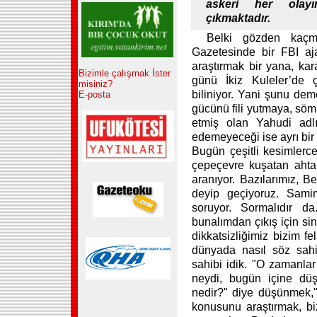
askeri her olay
çıkmaktadır.
Belki gözden kaçmı
Gazetesinde bir FBI ajanı
araştırmak bir yana, karar
Bizimle çalışmak İster
günü İkiz Kuleler’de ç
misiniz?
biliniyor. Yani şunu deme
E-posta
gücünü fili yutmaya, söm
etmiş olan Yahudi adlı
edemeyeceği ise ayrı bir
Bugün çeşitli kesimlerc
çepeçevre kuşatan ahtapo
aranıyor. Bazılarımız, Be
deyip geçiyoruz. Sami
soruyor. Sormalıdır 
bunalımdan çıkış için si
dikkatsizliğimiz bizim fe
dünyada nasıl söz sahi
sahibi idik. "O zamanlar 
neydi, bugün içine düş
nedir?" diye düşünmek,"
konusunu araştırmak, biz