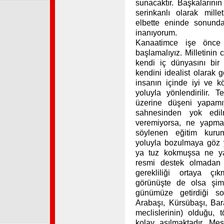
sunacaktır. Başkalarının
serinkanlı olarak mil
elbette eninde sonunda
inanıyorum.
Kanaatimce işe önce
başlamalıyız. Milletinin 
kendi iç dünyasını bi
kendini idealist olarak g
insanın içinde iyi ve kö
yoluyla yönlendirilir. T
üzerine düşeni yapamıyo
sahnesinden yok edilm
veremiyorsa, ne yapmal
söylenen eğitim kuruml
yoluyla bozulmaya göz 
ya tuz kokmuşsa ne yap
resmi destek olmadan 
gerekliliği ortaya çı
görünüşte de olsa şimdi
günümüze getirdiği so
Arabaşı, Kürsübaşı, Bar
meclislerinin) olduğu, 
kolay aşılmaktadır. Me