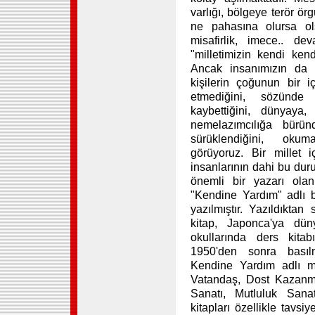
varlığı, bölgeye terör ör
ne pahasına olursa olsu
misafirlik, imece.. dev
"milletimizin kendi ken
Ancak insanımızın da k
kişilerin çoğunun bir i
etmediğini, sözünde
kaybettiğini, dünyaya, 
nemelazımcılığa bürün
sürüklendiğini, okuma
görüyoruz. Bir millet 
insanlarının dahi bu duru
önemli bir yazarı ola
"Kendine Yardım" adlı bi
yazılmıştır. Yazıldıkta
kitap, Japonca'ya düny
okullarında ders kita
1950'den sonra basılmı
Kendine Yardım adlı mü
Vatandaş, Dost Kazanm
Sanatı, Mutluluk Sanat
kitapları özellikle tavsi