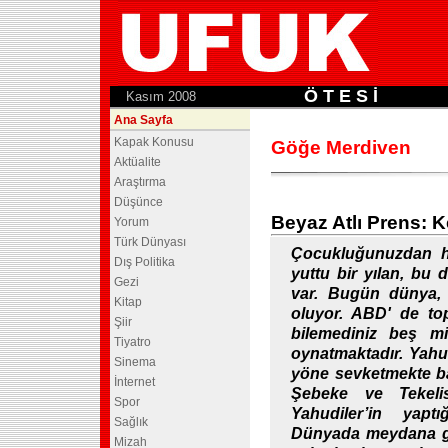
Ö T E S İ
.
Kasım 2008
Ana Sayfa
Kapak Konusu
Göğe Merdiven
Aktüalite
Araştırma
Düşünce
Beyaz Atlı Prens: 
Yorum
Türk Dünyası
Çocukluğunuzdan hat
Dış Politika
yuttu bir yılan, bu 
Gezi
var. Bugün dünya, b
Kitap
oluyor. ABD' de top
Şiir
bilemediniz beş m
Tiyatro
oynatmaktadır. Yahud
Sinema
yöne sevketmekte baş
İnternet
Şebeke ve Tekelis
Spor
Yahudiler’in yaptı
Sağlık
Dünyada meydana gel
Mizah