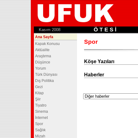
Ö T E S İ
.
Kasım 2008
Ana Sayfa
Spor
Kapak Konusu
Aktüalite
Araştırma
Köşe Yazıları
Düşünce
Yorum
Haberler
Türk Dünyası
Dış Politika
Gezi
Kitap
Şiir
Tiyatro
Sinema
İnternet
Spor
Sağlık
Mizah